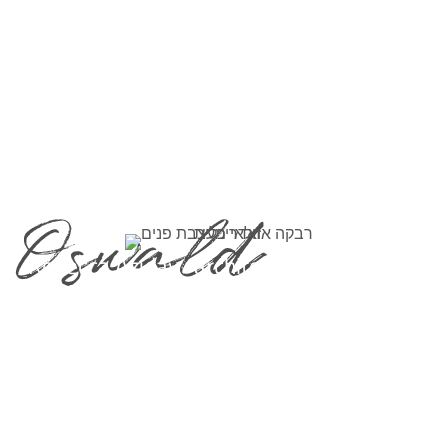
כשאדריכלות ועיצוב פנים נפגשים, חלומות
מתממשים – כי כל חלל ראוי להיות יצירת
מופת.
Rebecca Azulay -architecte d'Intérieur et
Architecte