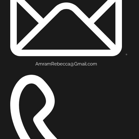
AmramRebecca@Gmail.com